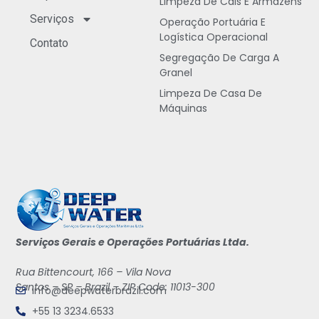
Limpeza De Cais E Armazéns
Serviços
Operação Portuária E
Logística Operacional
Contato
Segregação De Carga A
Granel
Limpeza De Casa De
Máquinas
Serviços Gerais e Operações Portuárias Ltda.
Rua Bittencourt, 166 – Vila Nova
Santos – SP – Brazil – ZIP Code: 11013-300
info@deepwaterbrazil.com
+55 13 3234.6533