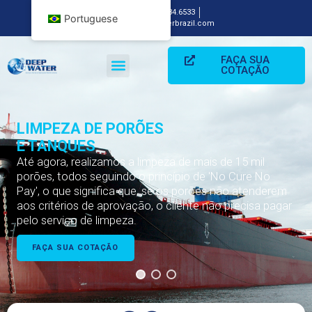
+ 55 13 3234.6533
Portuguese
info@deepwaterbrazil.com
FAÇA SUA
COTAÇÃO
LIMPEZA DE PORÕES
E TANQUES
Até agora, realizamos a limpeza de mais de 15 mil
porões, todos seguindo o princípio de 'No Cure No
Pay', o que significa que, se os porões não atenderem
aos critérios de aprovação, o cliente não precisa pagar
pelo serviço de limpeza.
FAÇA SUA COTAÇÃO