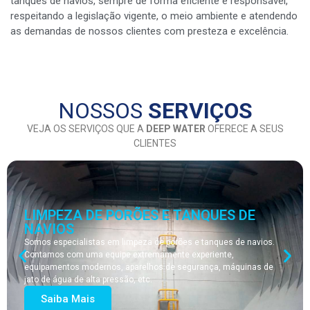
tanques de navios, sempre de forma eficiente e responsável,
respeitando a legislação vigente, o meio ambiente e atendendo
as demandas de nossos clientes com presteza e excelência.
NOSSOS
SERVIÇOS
VEJA OS SERVIÇOS QUE A
DEEP WATER
OFERECE A SEUS
CLIENTES
LIMPEZA DE PORÕES E TANQUES DE
NAVIOS
Somos especialistas em limpeza de porões e tanques de navios.
Contamos com uma equipe extremamente experiente,
equipamentos modernos, aparelhos de segurança, máquinas de
jato de água de alta pressão, etc.
Saiba Mais