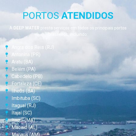
PORTOS
ATENDIDOS
A
DEEP WATER
presta serviços em todos os principais portos
brasileiros, incluindo:
Angra dos Reis (RJ)
Antonina (PR)
Aratu (BA)
Belém (PA)
Cabedelo (PB)
Fortaleza (CE)
Ilheús (BA)
Imbituba (SC)
Itaguaí (RJ)
Itajaí (SC)
Itaquí (MA)
Maceió (AL)
Manaus (AM)