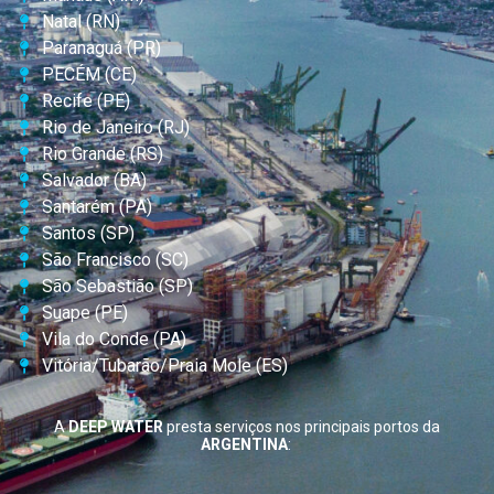
Natal (RN)
Paranaguá (PR)
PECÉM (CE)
Recife (PE)
Rio de Janeiro (RJ)
Rio Grande (RS)
Salvador (BA)
Santarém (PA)
Santos (SP)
São Francisco (SC)
São Sebastião (SP)
Suape (PE)
Vila do Conde (PA)
Vitória/Tubarão/Praia Mole (ES)
A
DEEP WATER
presta serviços nos principais portos da
ARGENTINA
: